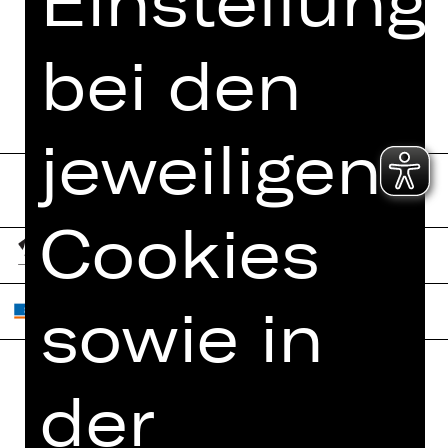
Einstellung
FUNDUS
PROGRAMMHEFT
bei den
jeweiligen
Cookies
sowie in
der
Home
Jobs
Spielplan
Interner Bereich