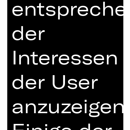
entspreche
Tanzszene präsentieren ihre Werke
erstmals in Nürnberg: Jean-
Christophe Maillot widmet sich in „Les
Noces“ Igor Strawinskys ikonischem
der
Monumentalwerk um ein
folkloristisches Hochzeitsritual. Das
Choreografen-Duo Sol León und Paul
Interessen
Lightfoot, das den zweiten Teil des
Doppelabends gestaltet, zeigt sein
von der Kritik hochgelobtes Ballett
der User
„Stop-Motion“.
LES NOCES (DE)
von Jean-Christophe Maillot
anzuzeigen
Les Noces (Die Bauernhochzeit, 1923)
von Igor Strawinsky
Uraufführung: 25. Dezember 2003,
Les Ballets de Monte-Carlo, Grimaldi