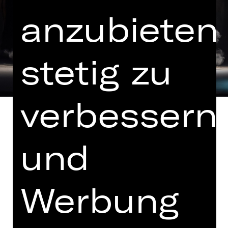
anzubieten,
stetig zu
verbessern
und
Musik von Igor Strawinsky und Max
Richter
Werbung
Drei hochkarätige
Künstlerpersönlichkeiten der
internationalen zeitgenössischen