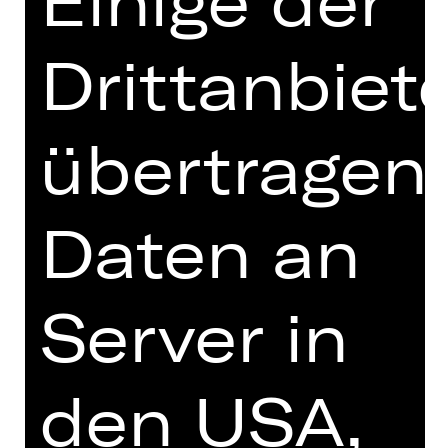
Einige der
Forum Monaco (MCO)
Drittanbiet
Choreografie:
Jean-Christophe Maillot
Einstudierung:
Gaëtan Raffin
,
George
Oliveira
Bühne:
Dominique Drillot
übertragen
Kostüme:
Jean-Michel Lainé
Lichtdesign:
Dominique Drillot
Technische Produktionsleitung: Julien
Daten an
Rebours
STOP MOTION (DE)
von Sol León & Paul Lightfoot
Server in
Musik von
Max Richter
Uraufführung: 29. Januar 2014,
Nederlands Dans Theater 1, Lucent
den USA,
Danstheater, Den Haag (NL)