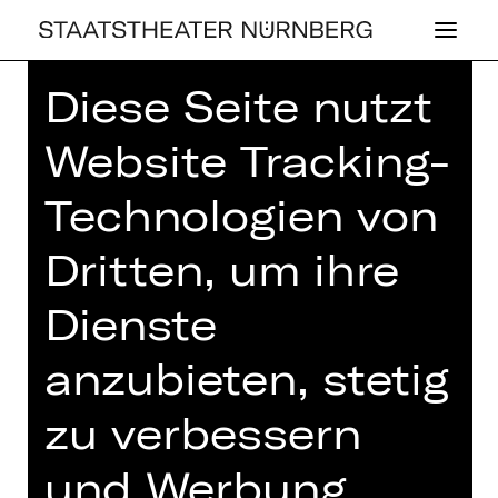
Diese Seite nutzt
Home
>
Haus
>
Künstler*innen
> Sol
León
Website Tracking-
Technologien von
Dritten, um ihre
BALLETT
Dienste
SOL LEÓN
anzubieten, stetig
zu verbessern
und Werbung