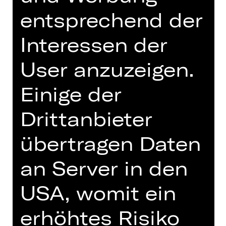
entsprechend der
Interessen der
User anzuzeigen.
Einige der
Choreografie
Drittanbieter
Choreografin (Gast)
übertragen Daten
Sol León kam 1987 nach ihrem
Abschluss an der Nationalen
an Server in den
Ballettakademie in Madrid zum
Nederlands Dans Theater 2. Zwei
USA, womit ein
Jahre später wechselte sie ins
Nederlands Dans Theater 1. Sol León
erhöhtes Risiko
tanzte bis 2003 und widmete sich ab
da der Aufgabe, gemeinsam mit Paul