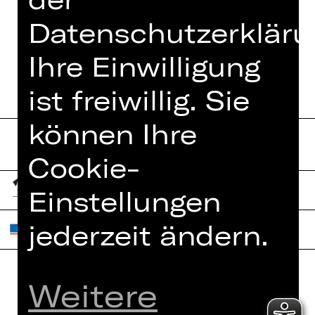
TEAM
Datenschutzerkläru
TERMINE UND BESETZUNG
Ihre Einwilligung
ist freiwillig. Sie
können Ihre
Cookie-
Einstellungen
jederzeit ändern.
Weitere
Home
Jobs