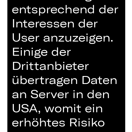
entsprechend der
Tickets
Interessen der
Termine und Besetzung
User anzuzeigen.
Einige der
Drittanbieter
Libretto von Giuseppe Giacosa und
Luigi Illica nach dem Drama „La
übertragen Daten
Tosca“ von Victorien Sardou
an Server in den
In italienischer Sprache mit
deutschen und englischen Übertiteln
USA, womit ein
Die Sängerin Floria Tosca ist eine
erhöhtes Risiko
wahre Diva: schön, leidenschaftlich
und sehr eifersüchtig, wenn sie bei