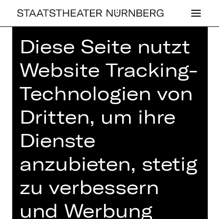
Diese Seite nutzt
Home
>
Spielplan 26/27
> Tosca
Website Tracking-
Technologien von
OPER
Dritten, um ihre
TOSCA
Dienste
Oper von Giacomo Puccini
anzubieten, stetig
Samstag, 03.07.2027
19.00 - 21.30 Uhr
zu verbessern
Opernhaus
und Werbung