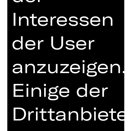
Giuseppe Verdis „La Traviata“ ist eine
Interessen
der berühmtesten und berührendsten
Geschichten des Opernrepertoires.
Sie erzählt von Violetta Valéry, die
der User
verzweifelt um ihr Recht auf ein wenig
Glück kämpft. In Alfredo scheint sie
es gefunden zu haben. Doch gegen
anzuzeigen.
die Gesellschaft hat sie keine
Chance, denn diese hat sich schon
längst ihre Meinung über sie gebildet.
Einige der
Ilaria Lanzinos Regie untersucht, wie
sich die Mechanismen
gesellschaftlicher Ausgrenzung
gewandelt haben: von den
Drittanbiete
Klassenschranken des 19.
Jahrhunderts hin zu den
unbarmherzigen Strukturen einer