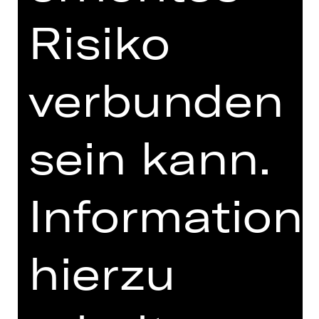
FOTOS
Risiko
PRESSESTIMMEN
MEHR DAZU IM DIGITALEN
verbunden
FUNDUS
PROGRAMMHEFT
sein kann.
MIT FREUNDLICHER
UNTERSTÜTZUNG
Information
hierzu