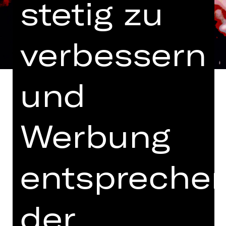
stetig zu
verbessern
und
Werbung
Text von Francesco Maria Piave nach
„La Dame aux camélias” von
Alexandre Dumas
entspreche
In italienischer Sprache mit
deutschen und englischen Übertiteln
der
Altersempfehlung: ab 9. Klasse /
Hinweis auf sensible Inhalte