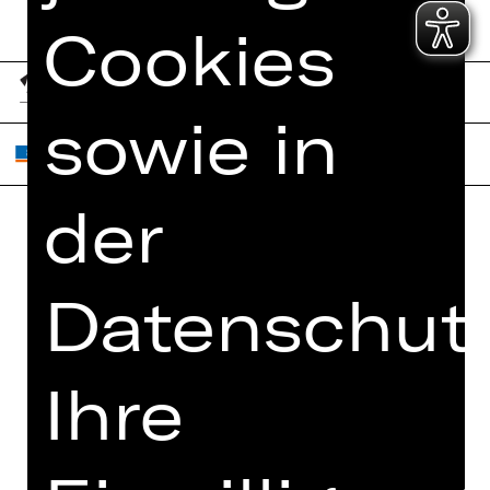
Cookies
sowie in
der
Home
Jobs
Spielplan
Datenschutz
Interner Bereich
Künstler*innen
ZVB/L
Newsletter
AGB
Ihre
Kartenkauf
Datenschutz
Abos 26/27
Impressum
Presse
Cookies