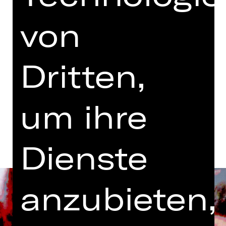
17.30 Uhr Einführung
von
Opernhaus
Abo BR1, Abo BR2
Dritten,
Tickets
um ihre
Termine und Besetzung
Dienste
anzubieten,