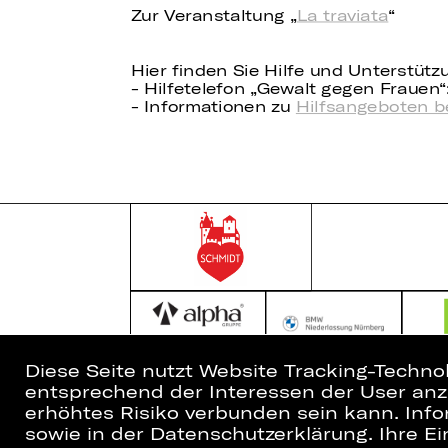
Zur Veranstaltung „
La traviata
“
Hier finden Sie Hilfe und Unterstütz
- Hilfetelefon „Gewalt gegen Frauen“:
- Informationen zu
Hilfsangeboten b
Diese Seite nutzt Website Tracking-Techno
entsprechend der Interessen der User anzu
Home
Newsletter
erhöhtes Risiko verbunden sein kann. Info
Spielplan
Kartenkauf
sowie in der Datenschutzerklärung. Ihre Ein
Künstler*innen
Abos 26/27