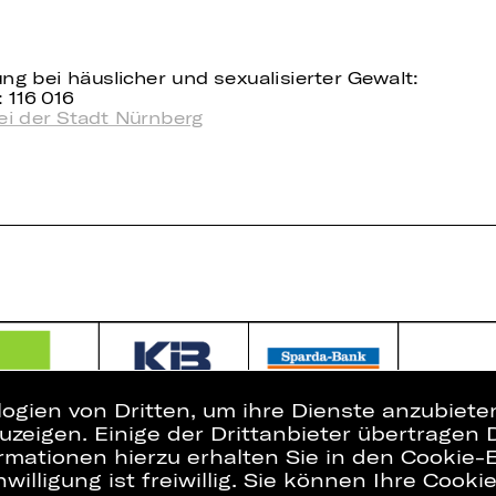
ung bei häuslicher und sexualisierter Gewalt:
 116 016
ei der Stadt Nürnberg
logien von Dritten, um ihre Dienste anzubiet
zeigen. Einige der Drittanbieter übertragen 
Presse
Interner Bere
rmationen hierzu erhalten Sie in den Cookie-E
Kontakt
ZVB/L
willigung ist freiwillig. Sie können Ihre Cooki
Jobs
AGB