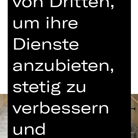
von Dritten,
Konzert
um ihre
19.15 Uhr Einführung
Meistersingerhalle
Abo K, Abo S4
Dienste
Termine und Besetzung
anzubieten,
stetig zu
verbessern
und