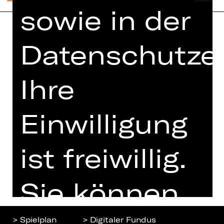
sowie in der
Datenschutzer
Home
Jobs
Spielplan
Interner Bereich
Künstler*innen
Ihre
ZVB/L
Newsletter
AGB
Kartenkauf
Einwilligung
Datenschutz
Abos 26/27
Impressum
Presse
ist freiwillig.
Cookies
Kontakt
Sie können
> Spielplan
> Digitaler Fundus