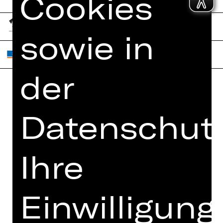
Cookies
sowie in
der
Home
Jobs
Datenschutz
Spielplan
Interner Bereich
Künstler*innen
ZVB/L
Newsletter
AGB
Ihre
Kartenkauf
Datenschutz
Abos 26/27
Impressum
Einwilligung
Presse
Cookies
Kontakt