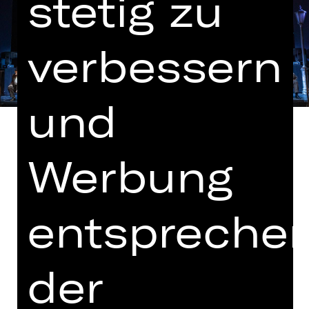
stetig zu
verbessern
und
Werbung
In deutscher Sprache mit deutschen
und englischen Übertiteln
entspreche
In Zusammenarbeit mit der
Bayerischen Theaterakademie August
der
Everding
Hinweis auf sensible Inhalte