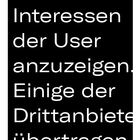
Interessen
Mr. Peachum und seine Frau
betreiben ein florierendes Bettler-
Unternehmen in London, aber privat
der User
läuft es leider nicht so gut. Ihre
einzige Tochter Polly hat sich in
Mackie Messer verliebt, Englands
berüchtigtsten und meistgesuchten
anzuzeigen.
Ganoven. Der ist nur deshalb noch
auf freiem Fuß, weil er den Polizeichef
Tiger Brown bestochen hat, aber die
Einige der
Luft wird dünner.
Brechts Gauner-Komödie zelebriert
Drittanbiete
mithilfe von Weills Ohrwurm-Musik die
menschliche Schlechtigkeit so
kaltschnäuzig und rotzfrech, dass der
übertragen
Mond über Soho vor Staunen