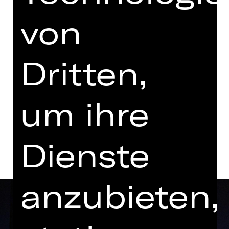
Vorstellung
von
19.00 Uhr Einführung
Opernhaus
Dritten,
Termine in aktueller Spielzeit
um ihre
Termine und Besetzung
Dienste
anzubieten,