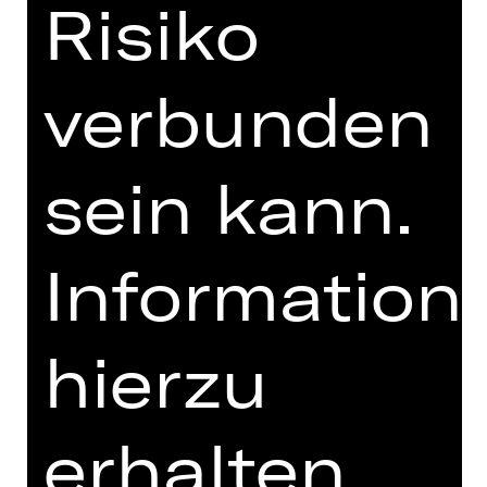
Risiko
PRESSESTIMMEN
MEHR DAZU IM DIGITALEN
verbunden
FUNDUS
PROGRAMMHEFT
sein kann.
MIT FREUNDLICHER
UNTERSTÜTZUNG
Information
hierzu
erhalten