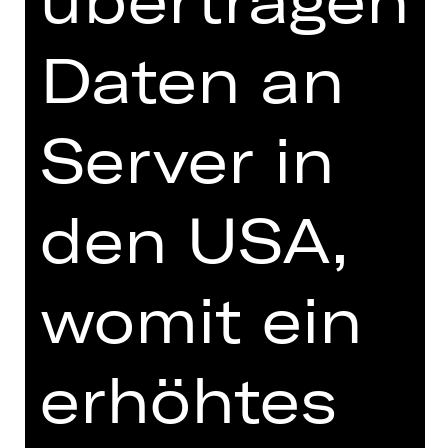
erblasst.
Daten an
DIGITALE STÜCKEINFÜHRUNG
Server in
zur Online-Einführung
den USA,
womit ein
TEAM
TERMINE UND BESETZUNG
erhöhtes
VIDEO/AUDIO
FOTOS