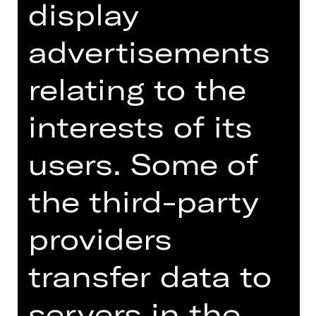
display
advertisements
relating to the
interests of its
Choreography
users. Some of
Choreograf
the third-party
Der gebürtige Spanier erhielt seine
Tanzausbildung in Barcelona.
Stipendien führten ihn ins
providers
Ballettzentrum John Neumeier und an
die Nationale Ballettakademie
transfer data to
Amsterdam. Ab 1997 erhielt er eine
Ausbildung in Schauspiel und Gesang.
servers in the
Sein erstes Engagement hatte er