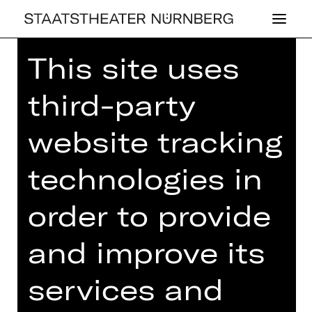
This site uses
Home
>
House
>
Artists
> Francesc
Abós
third-party
website tracking
technologies in
OPERA
FRAN­CESC ABÓS
order to provide
and improve its
services and