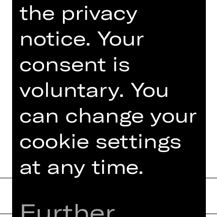
„Mozart!“. Auch in seiner Heimat
the privacy
Spanien arbeitet er regelmäßig als
Choreograf, Regisseur und Dance
notice. Your
Supervisor.
consent is
voluntary. You
THIS SEASON
can change your
JESUS CHRIST SUPERSTAR
cookie settings
at any time.
Further