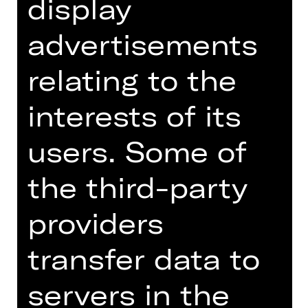
display
advertisements
relating to the
interests of its
Director
users. Some of
Regisseur
the third-party
Der deutsch-französiche Regisseur
studierte Regie an der Hochschule für
providers
Musik „Hanns Eisler“ in Berlin und
war Assistent von Hans Neuenfels.
transfer data to
2000 gewann er den Ersten Preis
beim Internationalen Wettbewerb für
servers in the
Regie und Bühnenbild in Graz. Für
seine Krenek-Trilogie an der Oper