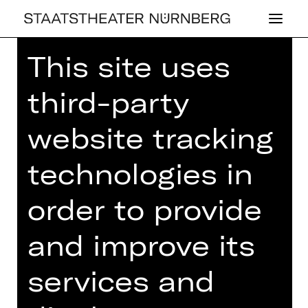
This site uses
Home
>
House
>
Artists
> David
Hermann
third-party
website tracking
technologies in
OPERA
DAVID HER­MANN
order to provide
and improve its
services and