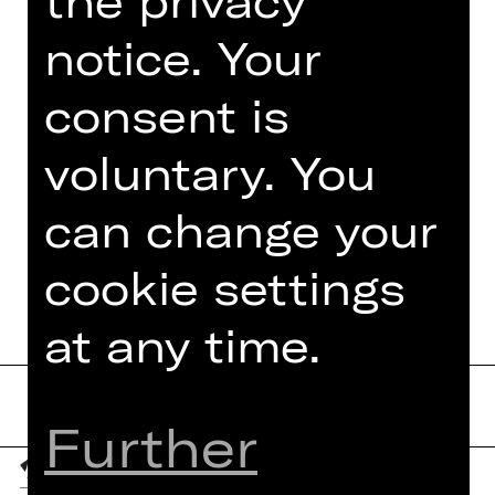
Montpellier), „Cosi fan tutte“ (Opéra
National du Rhin), mehrere kurze
notice. Your
Werke von Frank Martin und
Schönberg, unter dem Titel „Warten
consent is
Auf Heute“ (Oper Frankfurt),
„Cendrillon“ (Opéra…
voluntary. You
Read more
can change your
cookie settings
at any time.
Further