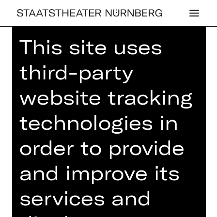
This site uses
Home
>
House
>
Artists
> Cem Lukas
Yeginer
third-party
website tracking
technologies in
DRAMA
CEM LUKAS YE­GI­
order to provide
NER
and improve its
services and