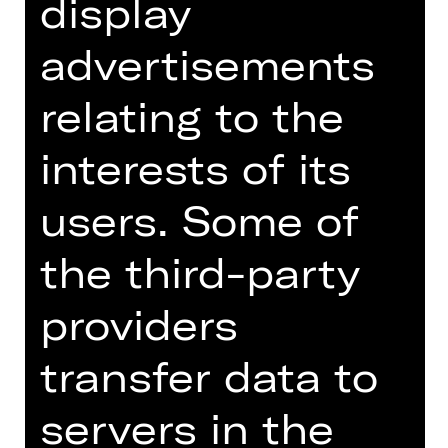
display
advertisements
relating to the
interests of its
users. Some of
Schauspieler
the third-party
Cem Lukas Yeginer wurde 1993 in
Oldenburg (Niedersachsen) geboren.
providers
Bereits im Alter von acht Jahren war
er in Anton Tschechows „Drei
transfer data to
Schwestern“ am Staatstheater
Oldenburg zu sehen. Zwischen 2009
servers in the
und 2013 stand er in mehreren