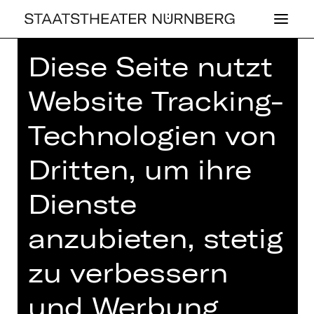
Diese Seite nutzt
Home
>
Spielplan 26/27
> Woyzeck
Website Tracking-
Technologien von
SCHAUSPIEL
Dritten, um ihre
WOYZECK
Dienste
von Georg Büchner
anzubieten, stetig
Regie: Stephan Kimmig
Samstag, 12.06.2027
zu verbessern
19.00 Uhr
und Werbung
Premiere