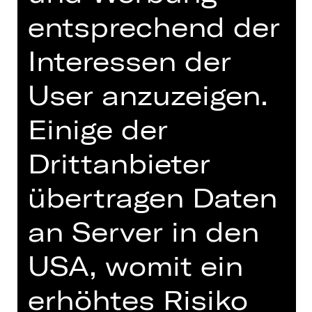
Schauspielhaus
entsprechend der
Abo P SH
Interessen der
Tickets
User anzuzeigen.
Einige der
Termine und Besetzung
Drittanbieter
übertragen Daten
an Server in den
Jeder Mensch ist ein Abgrund, es
schwindelt einem, wenn man
USA, womit ein
hinabsieht: Büchners „Woyzeck“ war
die Initialzündung einer Dramatik der
erhöhtes Risiko
Moderne, seine Erzählung vom