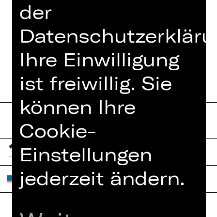
der
TEAM
Datenschutzerkläru
TERMINE UND BESETZUNG
Ihre Einwilligung
ist freiwillig. Sie
können Ihre
Cookie-
Einstellungen
jederzeit ändern.