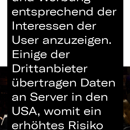
entsprechend der
Tickets
Interessen der
Termine und Besetzung
User anzuzeigen.
Einige der
Drittanbieter
übertragen Daten
an Server in den
USA, womit ein
erhöhtes Risiko