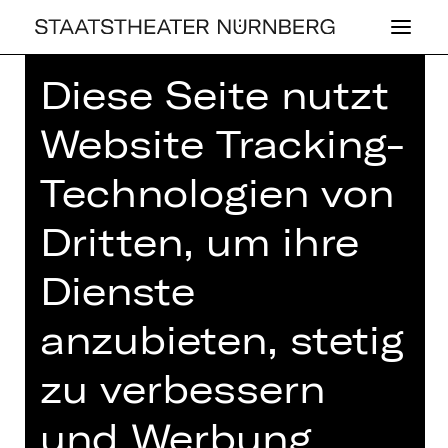
Diese Seite nutzt
Home
>
Spielplan 26/27
>
Walzerwelten
Website Tracking-
Technologien von
Dritten, um ihre
KONZERT
WAL­ZER­WEL­TEN
Dienste
Sonntag, 03.01.2027
anzubieten, stetig
19.00 - 21.15 Uhr
zu verbessern
Konzert
Opernhaus
und Werbung