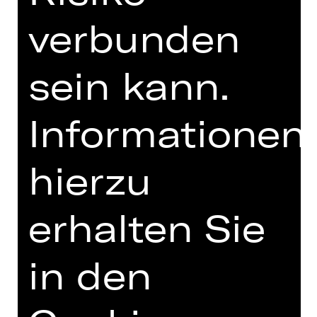
UNTERSTÜTZUNG
verbunden
sein kann.
Informationen
hierzu
OPERA VIVA
erhalten Sie
in den