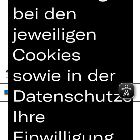
bei den
jeweiligen
Cookies
sowie in der
Datenschutzer
Ihre
Home
Jobs
Einwilligung
Spielplan
Interner Bereich