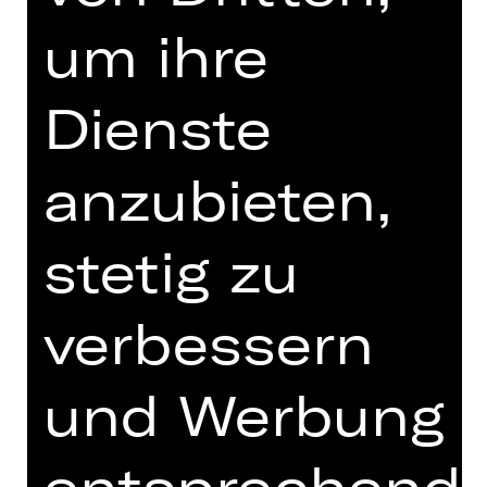
um ihre
Dienstag, 29.09.2026
18.30 - 20.30 Uhr
Dienste
Öffentliche Probe
Opernhaus
anzubieten,
Tickets
stetig zu
Termine und Besetzung
verbessern
und Werbung
Text vom Komponisten
entsprechend