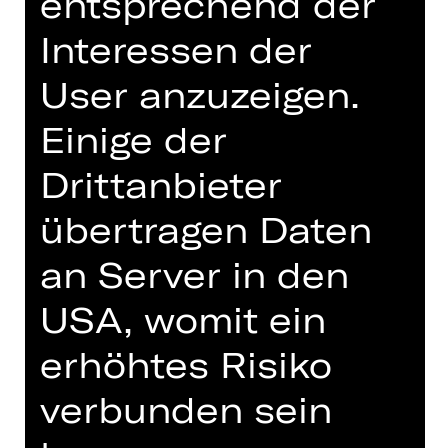
entsprechend der
Konzert
Interessen der
Gluck-Saal
Abo PH
User anzuzeigen.
Einige der
Tickets
Drittanbieter
Termine und Besetzung
übertragen Daten
an Server in den
USA, womit ein
erhöhtes Risiko
Jedes Jahr gestalten die Mitglieder
der Orchesterakademie ein eigenes
verbunden sein
Kammerkonzert im Gluck-Saal des
Opernhauses. Da sich die