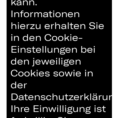
kann.
Zusammensetzung der Akademie bis
zum Konzerttermin ändern wird, kann
Informationen
hier nur verraten werden, dass unser
Publikum natürlich wie immer ein
hierzu erhalten Sie
schönes und abwechslungsreiches
in den Cookie-
Programm erwarten darf.
Einstellungen bei
Eine Veranstaltung der Freunde der
Staatsphilharmonie Nürnberg e. V.
den jeweiligen
Cookies sowie in
der
TERMINE UND BESETZUNG
Datenschutzerklärung
Ihre Einwilligung ist