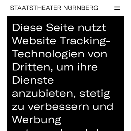
Diese Seite nutzt
Home
>
Spielplan 26/27
>
Talentschmiede Akademie
Website Tracking-
Technologien von
Dritten, um ihre
KONZERT
Dienste
TA­LENT­SCHMIE­
anzubieten, stetig
DE AKA­DE­MIE
zu verbessern und
6. Kammerkonzert
Werbung
Sonntag, 25.04.2027
11.00 - 13.00 Uhr