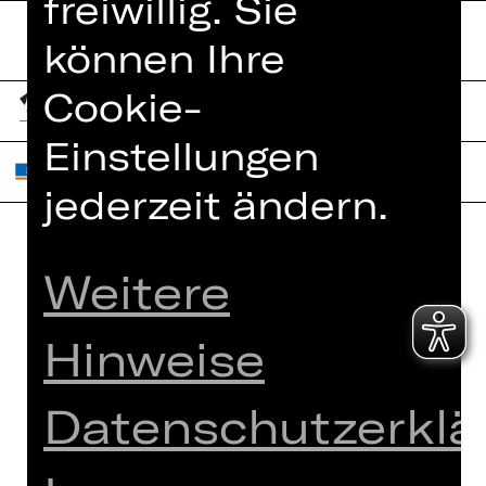
freiwillig. Sie
können Ihre
Cookie-
Einstellungen
jederzeit ändern.
Home
Weitere
Jobs
Spielplan
Interner Bereich
Hinweise
Künstler*innen
ZVB/L
Newsletter
AGB
Datenschutzerklä
Kartenkauf
Datenschutz
Abos 26/27
Impressum
Presse