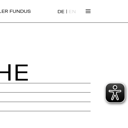
|
ALER FUNDUS
DE
EN
HE