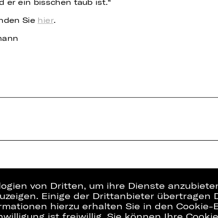
d er ein bisschen taub ist.“
inden Sie
hier
.
tmann
logien von Dritten, um ihre Dienste anzubiet
zeigen. Einige der Drittanbieter übertragen 
rmationen hierzu erhalten Sie in den Cookie-E
willigung ist freiwillig. Sie können Ihre Cooki