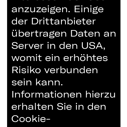
Konzert
anzuzeigen. Einige
Opernhaus
der Drittanbieter
übertragen Daten an
Termine und Besetzung
Server in den USA,
womit ein erhöhtes
Risiko verbunden
Kann man mit Musik kommunizieren?
sein kann.
Gibt es eine klingende Weltsprache?
Mit 20 Klassen und in über 60
Informationen hierzu
Workshops machen wir uns
erhalten Sie in den
gemeinsam auf die Suche nach
Antworten. Dabei lernen
Cookie-
Grundschulkinder und ihre Lehrkräfte
Lieder und Melodien aus der ganzen