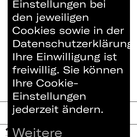
Einstellungen bei
Welt kennen. Begleitet werden sie von
einem musikpädagogischen Team des
den jeweiligen
Staatstheaters und der Nürnberger
Cookies sowie in der
Musikschule.
Datenschutzerklärung.
Ihre Einwilligung ist
freiwillig. Sie können
TERMINE UND BESETZUNG
Ihre Cookie-
Einstellungen
jederzeit ändern.
Weitere