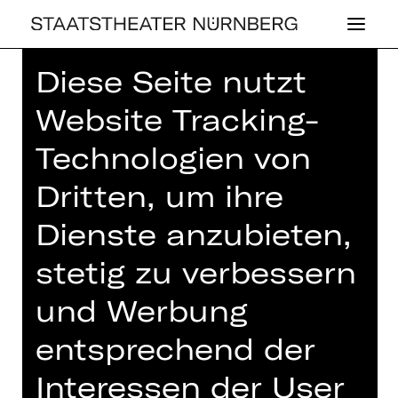
Diese Seite nutzt
Home
>
Spielplan 26/27
> Stimmen
der Zukunft
Website Tracking-
Technologien von
Dritten, um ihre
,
PLUS
OPER
Dienste anzubieten,
STIM­MEN DER
stetig zu verbessern
ZU­KUNFT
und Werbung
Mitsingkonzert für Grundschulklassen
entsprechend der
Dienstag, 08.06.2027
10.00 Uhr
Interessen der User