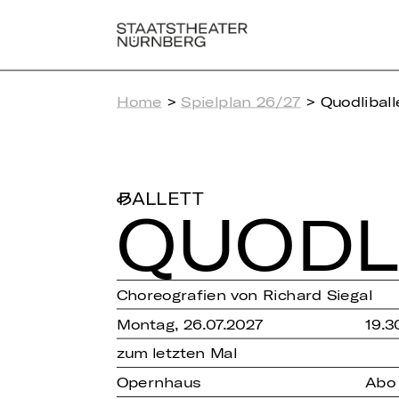
Home
>
Spielplan 26/27
> Quodliball
BALLETT
QUOD­L
Choreografien von Richard Siegal
Montag, 26.07.2027
19.3
zum letzten Mal
Opernhaus
Abo