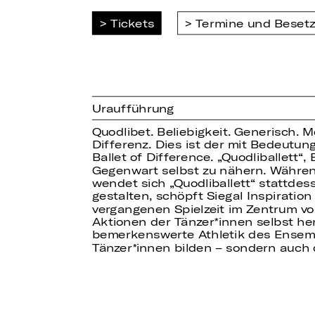
Tickets
Termine und Beset
Uraufführung
Quodlibet. Beliebigkeit. Generisch. M
Differenz. Dies ist der mit Bedeutun
Ballet of Difference. „Quodliballett“
Gegenwart selbst zu nähern. Währen
wendet sich „Quodliballett“ stattdes
gestalten, schöpft Siegal Inspiratio
vergangenen Spielzeit im Zentrum von
Aktionen der Tänzer
innen selbst he
bemerkenswerte Athletik des Ensemb
Tänzer
innen bilden – sondern auch 