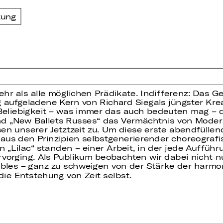
zung
ehr als alle möglichen Prädikate. Indifferenz: Das Ge
g aufgeladene Kern von Richard Siegals jüngster Kre
, Beliebigkeit – was immer das auch bedeuten mag – d
d „New Ballets Russes“ das Vermächtnis von Moder
sen unserer Jetztzeit zu. Um diese erste abendfülle
n aus den Prinzipien selbstgenerierender choreografi
 „Lilac“ standen – einer Arbeit, in der jede Aufführ
rvorging. Als Publikum beobachten wir dabei nicht nu
les – ganz zu schweigen von der Stärke der harmo
die Entstehung von Zeit selbst.