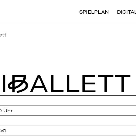
SPIELPLAN
DIGIT
ett
I­BAL­LETT
0 Uhr
 S1