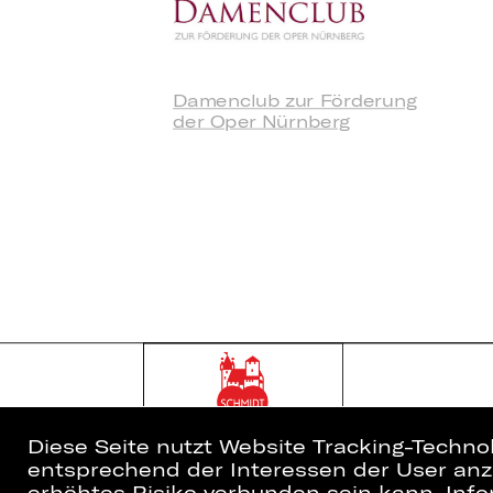
Damenclub zur Förderung
der Oper Nürnberg
Diese Seite nutzt Website Tracking-Techno
entsprechend der Interessen der User anzu
erhöhtes Risiko verbunden sein kann. Info