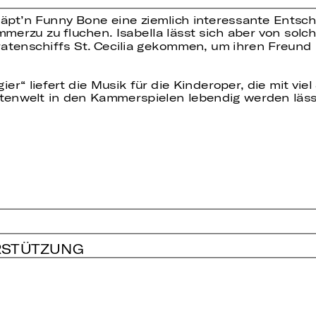
pt’n Funny Bone eine ziemlich interessante Entschu
immerzu zu fluchen. Isabella lässt sich aber von so
ratenschiffs St. Cecilia gekommen, um ihren Freund L
gier“ liefert die Musik für die Kinderoper, die mit vi
atenwelt in den Kammerspielen lebendig werden läss
RSTÜTZUNG