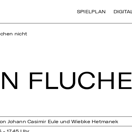
SPIELPLAN
DIGIT
uchen nicht
TEN FLU­CH
 von Johann Casimir Eule und Wiebke Hetmanek
5 - 17.45 Uhr