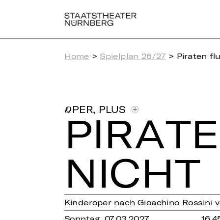
Home
>
Spielplan 26/27
> Piraten fl
,
PLUS
OPER
PI­RA­
NICHT
Kinderoper nach Gioachino Rossini
Sonntag, 07.03.2027
16.4