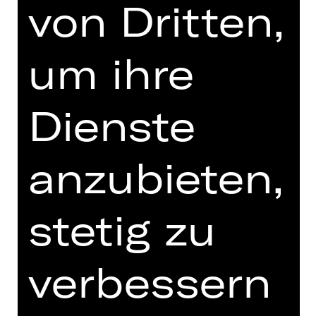
Mittwoch, 05.05.2027
von Dritten,
11.15 - 12.15 Uhr
zum letzten Mal
um ihre
Schulvorstellung
Kammerspiele
Dienste
Für die Buchung und weitere
Informationen zu Schulvorstellungen
wenden Sie sich bitte
anzubieten,
an schulplatzmiete(a)staatstheater-
nuernberg.de oder 0911/66069-6002
stetig zu
Termine und Besetzung
verbessern