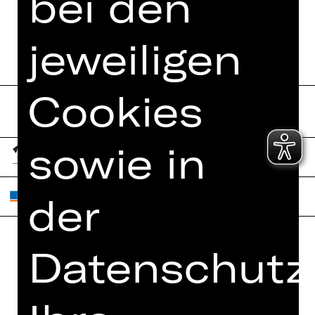
bei den
jeweiligen
Cookies
sowie in
der
Datenschutze
Home
Jobs
Spielplan
Interner Bereich
Künstler*innen
ZVB/L