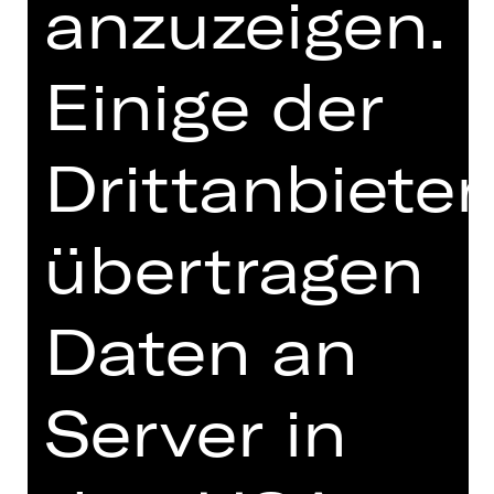
anzuzeigen.
Altersempfehlung: 5 – 10 Jahre
Für sein schlechtes Benehmen hat
Einige der
Käpt’n Funny Bone eine ziemlich
interessante Entschuldigung parat:
Ein Fluch zwingt seine Familie seit
Drittanbieter
500 Jahren dazu, immerzu zu fluchen.
Isabella lässt sich aber von solch
hanebüchenen Ausreden nicht
übertragen
beeindrucken. Sie ist an Bord des
Piratenschiffs St. Cecilia gekommen,
um ihren Freund Lindoro zu befreien,
Daten an
der dort als Putzsklave gefangen
gehalten wird.
Server in
Gioacchino Rossinis „Italienerin in
Algier“ liefert die Musik für die
Kinderoper, die mit viel Spaß und
ironischem Augenzwinkern die