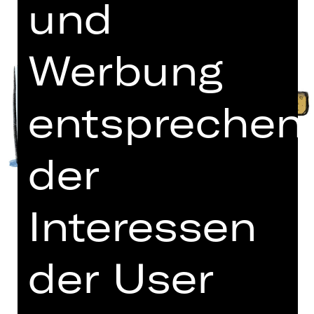
und
Werbung
entsprechen
der
Interessen
der User
Bearbeitung für Kammerorchester
von Askan Geisler