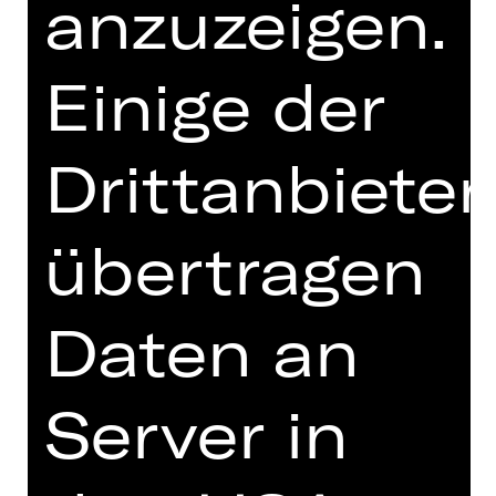
anzuzeigen.
Altersempfehlung: 5 – 10 Jahre
Für sein schlechtes Benehmen hat
Einige der
Käpt’n Funny Bone eine ziemlich
interessante Entschuldigung parat:
Ein Fluch zwingt seine Familie seit
Drittanbieter
500 Jahren dazu, immerzu zu fluchen.
Isabella lässt sich aber von solch
hanebüchenen Ausreden nicht
übertragen
beeindrucken. Sie ist an Bord des
Piratenschiffs St. Cecilia gekommen,
um ihren Freund Lindoro zu befreien,
Daten an
der dort als Putzsklave gefangen
gehalten wird.
Server in
Gioacchino Rossinis „Italienerin in
Algier“ liefert die Musik für die
Kinderoper, die mit viel Spaß und
ironischem Augenzwinkern die