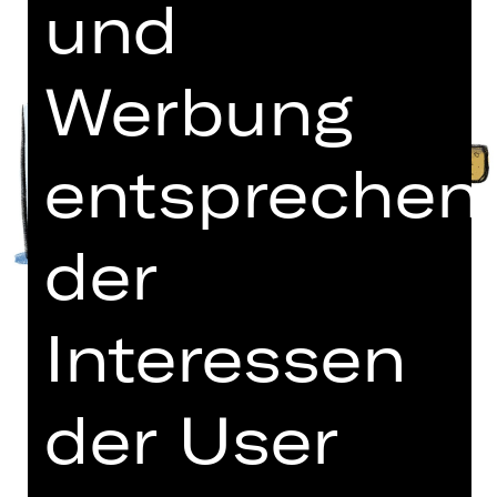
und
Werbung
entsprechen
der
Interessen
der User
Bearbeitung für Kammerorchester
von Askan Geisler