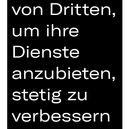
Mittwoch, 05.05.2027
von Dritten,
09.30 - 10.30 Uhr
Vorstellung
um ihre
Schulvorstellung
Kammerspiele
Dienste
Für die Buchung und weitere
Informationen zu Schulvorstellungen
wenden Sie sich bitte
anzubieten,
an schulplatzmiete(a)staatstheater-
nuernberg.de oder 0911/66069-6002
stetig zu
Termine und Besetzung
verbessern