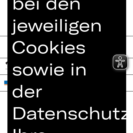
bei den
jeweiligen
Cookies
sowie in
der
Datenschutze
Home
Jobs
Spielplan
Interner Bereich
Künstler*innen
ZVB/L