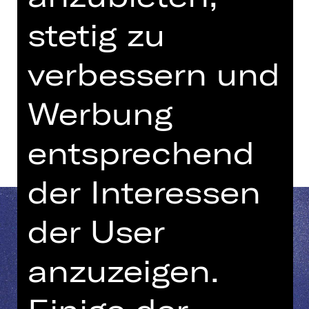
20.15 - 21.45 Uhr
stetig zu
YALLA YALLA
Kammerspiele
verbessern und
Werbung
Termine und Besetzung
entsprechend
der Interessen
der User
anzuzeigen.