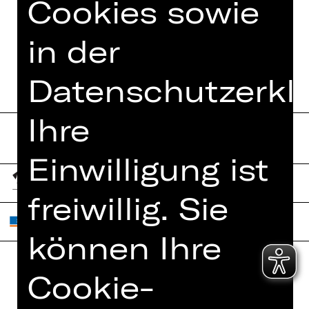
Cookies sowie
TERMINE UND BESETZUNG
in der
Datenschutzerkl
Ihre
Einwilligung ist
freiwillig. Sie
können Ihre
Cookie-
Home
Jobs