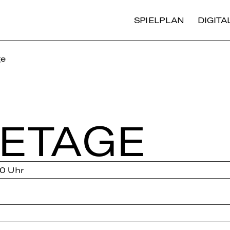
SPIELPLAN
DIGIT
ge
E­TA­GE
0 Uhr