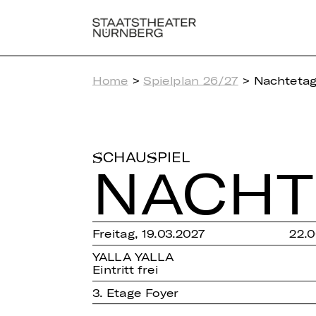
Home
>
Spielplan 26/27
> Nachteta
SCHAUSPIEL
NACH­T
Freitag, 19.03.2027
22.0
YALLA YALLA
Eintritt frei
3. Etage Foyer