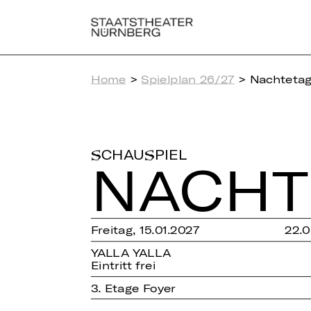
Home
>
Spielplan 26/27
> Nachteta
SCHAUSPIEL
NACH­T
Freitag, 15.01.2027
22.0
YALLA YALLA
Eintritt frei
3. Etage Foyer