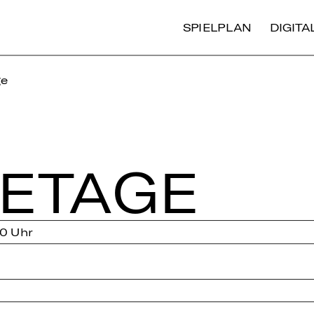
SPIELPLAN
DIGIT
ge
E­TA­GE
0 Uhr