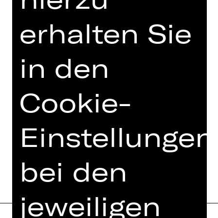
TEAM
erhalten Sie
TERMINE UND BESETZUNG
in den
VIDEO/AUDIO
FOTOS
Cookie-
PRESSESTIMMEN
MEHR DAZU IM DIGITALEN
Einstellungen
FUNDUS
PROGRAMMHEFT
bei den
jeweiligen