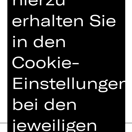
TEAM
erhalten Sie
TERMINE UND BESETZUNG
in den
VIDEO/AUDIO
FOTOS
Cookie-
PRESSESTIMMEN
MEHR DAZU IM DIGITALEN
Einstellungen
FUNDUS
PROGRAMMHEFT
bei den
jeweiligen