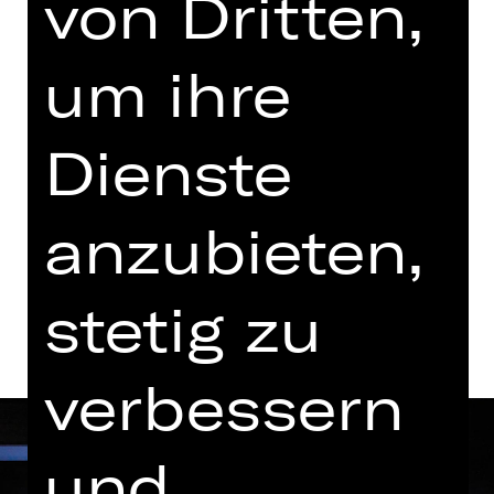
von Dritten,
Sonntag, 21.02.2027
18.00 - 20.30 Uhr
um ihre
Schauspielhaus
Abo O2
Dienste
Tickets
anzubieten,
Termine und Besetzung
stetig zu
verbessern
und