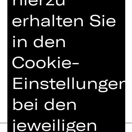
TEAM
erhalten Sie
TERMINE UND BESETZUNG
in den
VIDEO/AUDIO
FOTOS
Cookie-
PRESSESTIMMEN
MEHR DAZU IM DIGITALEN
Einstellungen
FUNDUS
PROGRAMMHEFT
bei den
jeweiligen