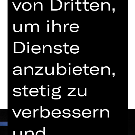
von Dritten,
Dienstag, 13.04.2027
19.30 - 22.00 Uhr
um ihre
Schauspielhaus
Abo W1
Dienste
Tickets
anzubieten,
Termine und Besetzung
stetig zu
verbessern
und