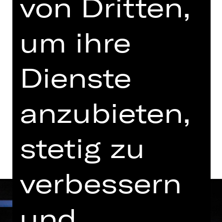
von Dritten,
Sonntag, 07.02.2027
18.00 - 20.30 Uhr
um ihre
Schauspielhaus
Abo O1
Dienste
Tickets
anzubieten,
Termine und Besetzung
stetig zu
verbessern
und