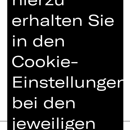
TEAM
erhalten Sie
TERMINE UND BESETZUNG
in den
VIDEO/AUDIO
FOTOS
Cookie-
PRESSESTIMMEN
MEHR DAZU IM DIGITALEN
Einstellungen
FUNDUS
PROGRAMMHEFT
bei den
jeweiligen