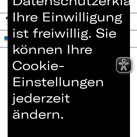
Datenschutzerklär
Ihre Einwilligung
ist freiwillig. Sie
können Ihre
Cookie-
Home
Jobs
Einstellungen
Spielplan
Interner Bereich
Künstler*innen
ZVB/L
jederzeit
Newsletter
AGB
Kartenkauf
ändern.
Datenschutz
Abos 26/27
Impressum
Presse
Cookies
Kontakt