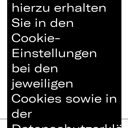
hierzu erhalten
Opernhaus.
Eine Veranstaltung des Damenclubs
Sie in den
zur Förderung der Oper Nürnberg.
Cookie-
Foto © Ludwig Olah
Einstellungen
bei den
TEAM
jeweiligen
TERMINE UND BESETZUNG
Cookies sowie in
der