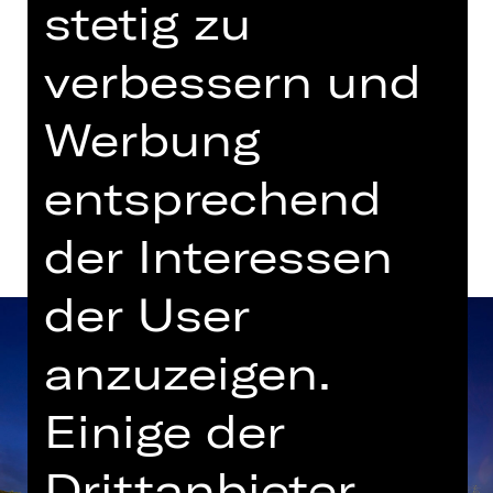
stetig zu
Gluck-Saal
verbessern und
Tickets
Werbung
Termine und Besetzung
entsprechend
der Interessen
der User
anzuzeigen.
Einige der
Drittanbieter