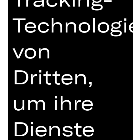
Montag, 09.11.2026
19.00 - 20.30 Uhr
Technologi
Öffentliche Probe
Opernhaus
Abo T1, Abo T2
von
Tickets
Dritten,
Termine und Besetzung
um ihre
Dienste
Musik von Igor Strawinsky, Darius
Milhaud und Claude Debussy