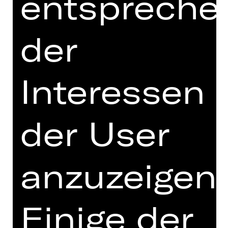
entspreche
zeitgenössisches Ballett. Der aus
Südafrika stammende Mthuthuzeli
der
November bietet einen frischen
Ansatz zu Strawinskys
„Frühlingsopfer“ („Le sacre du
printemps“), der sowohl Einflüsse des
Interessen
Balletts als auch des afrikanischen
Tanzes nutzt, um das
Spannungsverhältnis zwischen
der User
Modernismus und Mythos zu
untersuchen, das im Zentrum dieses
kanonischen Werkes steht.
anzuzeigen.
Die französisch-amerikanische
Choreografin Rachelle Scott
bearbeitet Debussys „Nachmittag
Einige der
eines Fauns“ („L’après-midi d’un
faune“) neu, angereichert mit einer