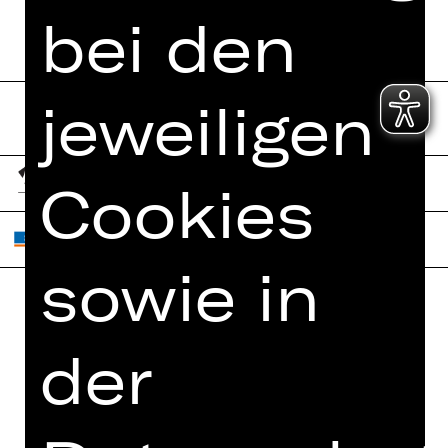
bei den
jeweiligen
Cookies
sowie in
Home
Jobs
der
Spielplan
Interner Bereich
Künstler*innen
ZVB/L
Newsletter
AGB