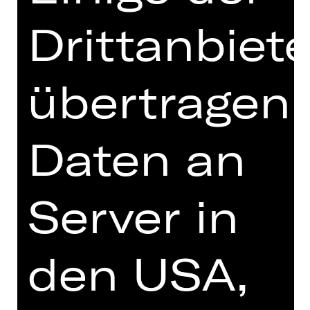
Neukomposition von Davidson
Drittanbiete
Jaconello, und erkundet darin die
flüchtige Natur menschlicher
Erinnerung und Sehnsucht. Der
übertragen
Dreiteiler wird komplettiert durch
einen Akt von Geschichtsrevision: die
Uraufführung von Richard Siegals „Le
bœuf sur le toit“.
Daten an
Jean Cocteaus Original „Le bœuf“,
inspiriert vom legendären
Server in
gleichnamigen Pariser Cabaret, zur
Musik von Darius Milhaud, wurde den
Ballets Russes zwar angeboten, aber
den USA,
schlussendlich von Diaghilev
abgelehnt. Siegals Uraufführung führt
Diaghilevs fantasievollen und
erfinderischen Geist konsequent