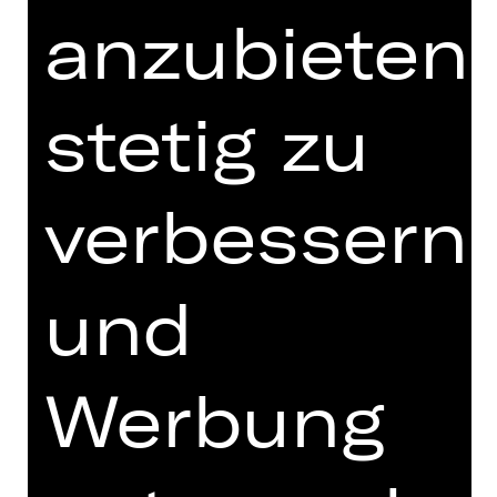
anzubieten,
Uraufführung
Auf dem Erfolg von „New Ballets
Russes“ aufbauend, führt „More New
stetig zu
Ballets Russes“ die Mission fort, in
einen kritischen Austausch mit der
Geschichte des Balletts einzutreten,
verbessern
und insbesondere den Geist von
Serge Diaghilev und seiner ikonischen
Compagnie der 1920er Jahre, „Les
Ballets Russes“, neu zu beleben. In
und
Anlehnung an Diaghilevs
Leidenschaft dafür, neue Stimmen
mit Werken zu beauftragen,
Werbung
präsentiert „More New Ballets
Russes“ Uraufführungen zweier der
vielversprechendsten
Choreograf*innen für