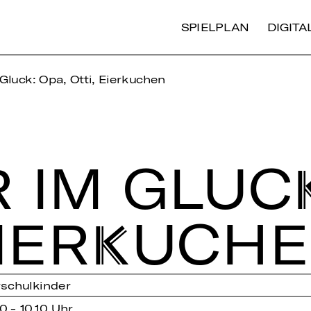
SPIELPLAN
DIGIT
Gluck: Opa, Otti, Eierkuchen
 IM GLUCK
I­ER­KU­CH
rschulkinder
0 - 10.10 Uhr