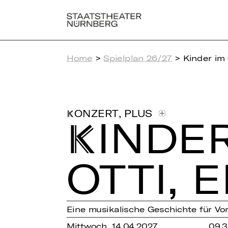
Home
>
Spielplan 26/27
> Kinder im 
,
PLUS
KONZERT
KINDER
OTTI, E
Eine musikalische Geschichte für Vo
Mittwoch, 14.04.2027
09.3