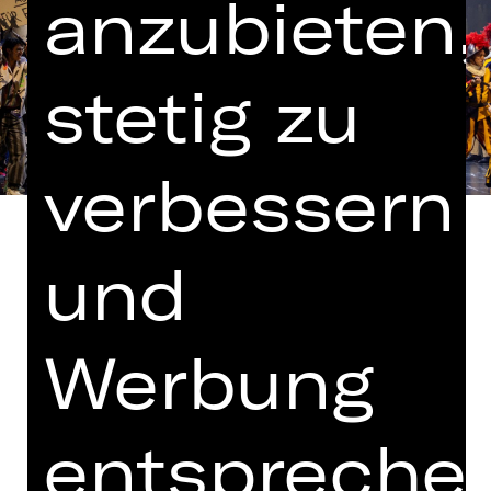
anzubieten,
stetig zu
verbessern
und
Gesangstexte von Tim Rice
Werbung
In englischer Sprache mit deutschen
Übertiteln
entspreche
Kooperation mit der Bayerischen
Theaterakademie August Everding,