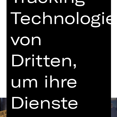
mit einer Pause
Technologi
Vorstellung
18.30 Uhr Einführung
Opernhaus
von
Tickets
Dritten,
Termine und Besetzung
um ihre
Dienste