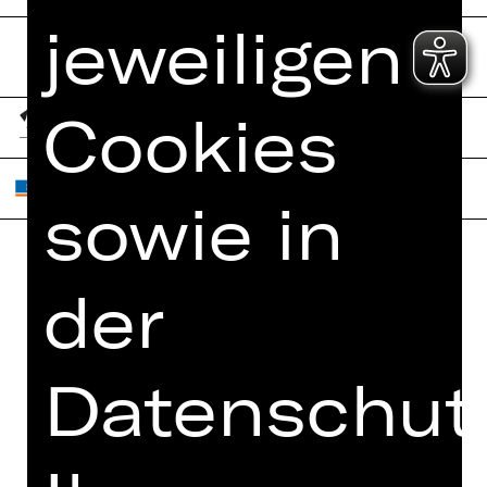
jeweiligen
Cookies
sowie in
Home
der
Jobs
Spielplan
Interner Bereich
Künstler*innen
ZVB/L
Datenschutz
Newsletter
AGB
Kartenkauf
Datenschutz
Abos 26/27
Impressum