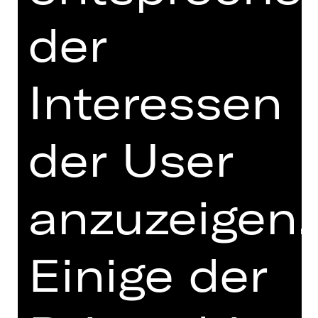
München
der
Hinweis auf sensible Inhalte
Was wäre, wenn Jesus heute auf die
Erde zurückkommen würde? Wäre er
Interessen
einverstanden mit dem, was sein
Stellvertreter macht? Oder wäre er
auf der Seite der Reformer, die eine
der User
dringende Erneuerung der Kirche
fordern? Dieses Gedankenexperiment
liegt der gefeierten und immer noch
anzuzeigen.
hochaktuellen Inszenierung von
Andreas Gergen zugrunde. „Jesus
Christ Superstar“ erzählt die
Einige der
Passionsgeschichte, bei der Jesus
und Judas auf der Suche nach dem
richtigen Weg immer wieder
aneinandergeraten. Der Geniestreich