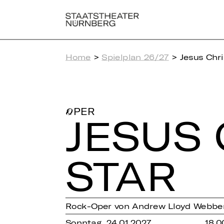
Home
>
Spielplan 26/27
> Jesus Chri
OPER
JESUS 
STAR
Rock-Oper von Andrew Lloyd Webbe
Sonntag, 24.01.2027
18.0