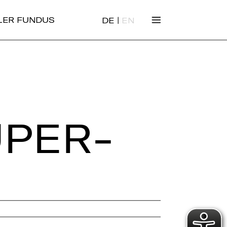
|
ALER FUNDUS
DE
EN
­PER­