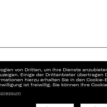
logien von Dritten, um ihre Dienste anzubiet
zeigen. Einige der Drittanbieter übertragen 
rmationen hierzu erhalten Sie in den Cookie-E
willigung ist freiwillig. Sie können Ihre Cooki
mpressum
Presse
Interner Bere
Kontakt
ZVB/L
Jobs
AGB