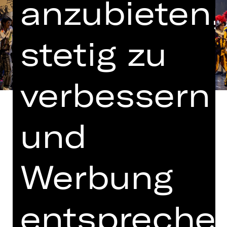
anzubieten,
stetig zu
verbessern
und
Gesangstexte von Tim Rice
Werbung
In englischer Sprache mit deutschen
Übertiteln
entspreche
Kooperation mit der Bayerischen
Theaterakademie August Everding,