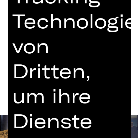
mit einer Pause
Technologi
Vorstellung
18.30 Uhr Einführung
Opernhaus
von
Tickets
Dritten,
Termine und Besetzung
um ihre
Dienste