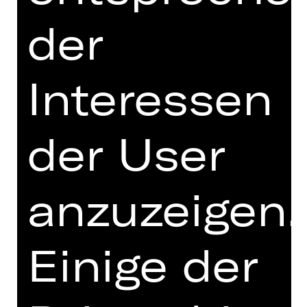
München
der
Hinweis auf sensible Inhalte
Was wäre, wenn Jesus heute auf die
Erde zurückkommen würde? Wäre er
Interessen
einverstanden mit dem, was sein
Stellvertreter macht? Oder wäre er
auf der Seite der Reformer, die eine
der User
dringende Erneuerung der Kirche
fordern? Dieses Gedankenexperiment
liegt der gefeierten und immer noch
anzuzeigen.
hochaktuellen Inszenierung von
Andreas Gergen zugrunde. „Jesus
Christ Superstar“ erzählt die
Einige der
Passionsgeschichte, bei der Jesus
und Judas auf der Suche nach dem
richtigen Weg immer wieder
aneinandergeraten. Der Geniestreich