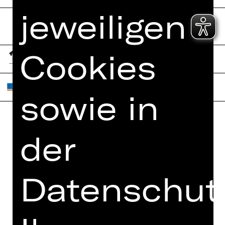
jeweiligen
Cookies
sowie in
Home
der
Jobs
Spielplan
Interner Bereich
Künstler*innen
ZVB/L
Datenschutz
Newsletter
AGB
Kartenkauf
Datenschutz
Abos 26/27
Impressum