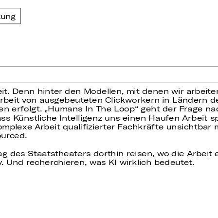
zung
eit. Denn hinter den Modellen, mit denen wir arbeit
 Arbeit von ausgebeuteten Clickworkern in Ländern 
nen erfolgt. „Humans In The Loop“ geht der Frage na
s Künstliche Intelligenz uns einen Haufen Arbeit spa
mplexe Arbeit qualifizierter Fachkräfte unsichtbar 
ourced.
ag des Staatstheaters dorthin reisen, wo die Arbeit 
ey. Und recherchieren, was KI wirklich bedeutet.