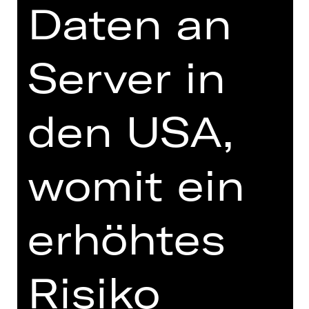
ist. Vor diesem Hintergrund entsteht
Daten an
in der Regie von Ron Zimmering ein
Kaleidoskop aktueller
Fragestellungen: Warum ist mein
Server in
Verein mein Verein? Wie und weshalb
wirkt Fußball identitätsstiftend und
damit gleichermaßen ausschließend?
den USA,
Denn längst wirkt Fußball in den
Diskursen, die er anstößt, weit über
das Sportliche hinaus: Wer welche
womit ein
Nationalität wieso hat, die Hymne
mitsingt, homosexuell ist, in der
Fankurve stehen darf, usw., wird
erhöhtes
öffentlich diskutiert.
Fans, Fußballer
innen, Expert
innen,
Risiko
Vereinsmitglieder und 1. FCN-
Kenner*innen bringen in dieser