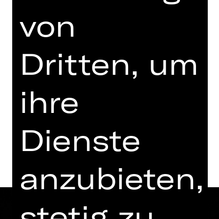
von
Regie: Ron Zimmering
Sonntag, 07.02.2027
18.00 - 19.45 Uhr
Dritten, um
Vorstellung
17.30 Uhr Einführung
ihre
Kammerspiele
Dienste
Termine und Besetzung
anzubieten,
stetig zu