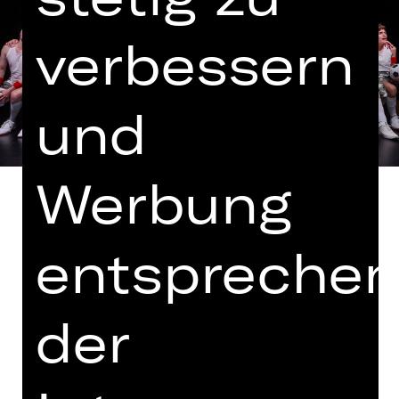
verbessern
und
Werbung
entspreche
In Kooperation mit dem 1. FC
Nürnberg
der
mit freundlicher Erlaubnis des Verlags
starfruit publications
Uraufführung