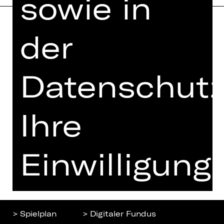
sowie in
der
Home
Jobs
Spielplan
Interner Bereich
Künstler*innen
Datenschutz
ZVB/L
Newsletter
AGB
Kartenkauf
Ihre
Datenschutz
Abos 26/27
Impressum
Presse
Cookies
Einwilligung
Kontakt
ist
> Spielplan
> Digitaler Fundus