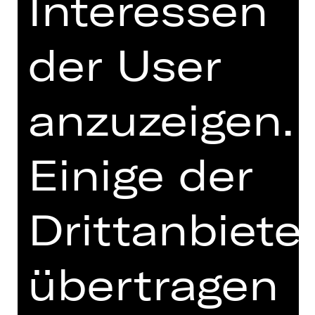
Interessen
Hinweis auf sensible Inhalte
der User
1933 erhält Franz Anton Salomon
einen Brief vom 1. FC Nürnberg, in
dem ihm mitgeteilt wird, dass er
anzuzeigen.
aufgrund seines jüdischen Glaubens
aus dem Verein ausgeschlossen ist.
Und ausgerechnet dieses Dokument
Einige der
trug er auf seiner mehrjährigen Flucht
bis in die USA bei sich – wie sehr
muss ihn der Ausschluss getroffen
Drittanbiete
haben?
Salomons Geschichte ist eine von 142
Biografien jüdischer Mitglieder, denen
übertragen
die Publikation „Heulen mit den
Wölfen“ von Bernd Siegler gewidmet