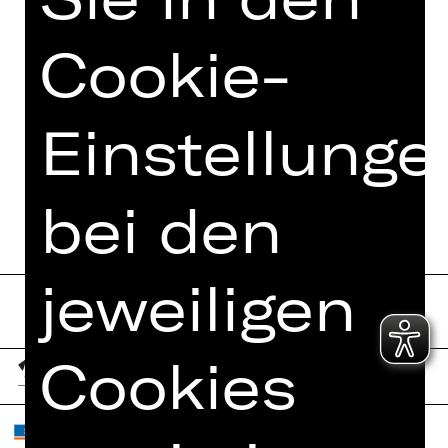
FOTOS
Cookie-
PRESSESTIMMEN
MEHR DAZU IM DIGITALEN
FUNDUS
Einstellunge
PROGRAMMHEFT
bei den
jeweiligen
Cookies