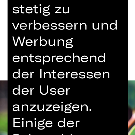
stetig zu
Eintritt frei
verbessern und
Gustav-Adolf-Gedächtniskirche
Werbung
Termine und Besetzung
entsprechend
der Interessen
der User
anzuzeigen.
Einige der