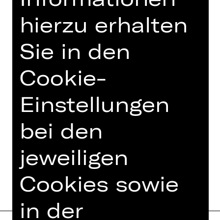
ideale Gelegenheit, eine Stunde Kultur
hierzu erhalten
gemeinsam zu genießen.
Unterstützt von Lebkuchen-Schmidt
Sie in den
Cookie-
Einstellungen
bei den
jeweiligen
TERMINE UND BESETZUNG
Cookies sowie
in der