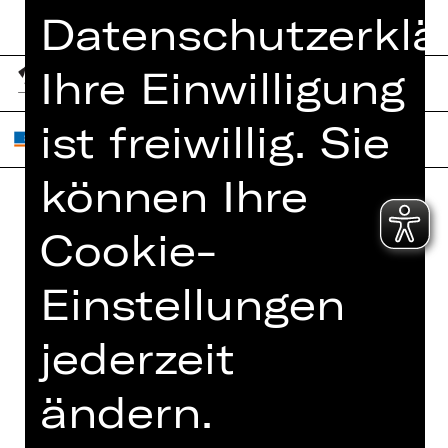
Datenschutzerklä
Ihre Einwilligung
ist freiwillig. Sie
können Ihre
Home
Cookie-
Jobs
Spielplan
Interner Bereich
Einstellungen
Künstler*innen
ZVB/L
Newsletter
AGB
jederzeit
Kartenkauf
Datenschutz
Abos 26/27
ändern.
Impressum
Presse
Cookies