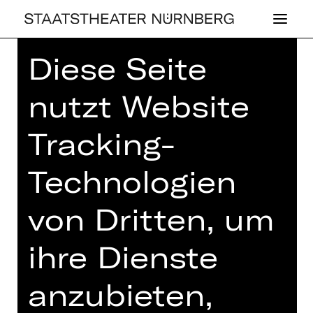
Diese Seite
Home
>
Spielplan 26/27
> Herz und
Seele
nutzt Website
Tracking-
Technologien
KONZERT
HERZ UND SEELE
von Dritten, um
Konzert für Menschen mit und ohne
Demenz
ihre Dienste
Freitag, 09.04.2027
anzubieten,
15.00 Uhr
Konzert