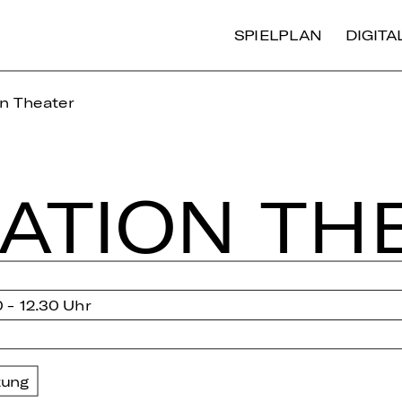
SPIELPLAN
DIGIT
n Theater
NA­TI­ON TH
0 - 12.30 Uhr
zung