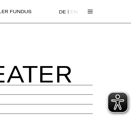
|
ALER FUNDUS
DE
EN
EA­TER