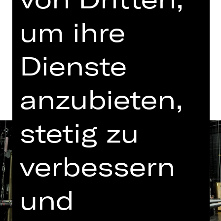
um ihre
Tickets
Dienste
Termine und Besetzung
anzubieten,
stetig zu
verbessern
und