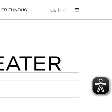
|
ALER FUNDUS
DE
EN
EA­TER