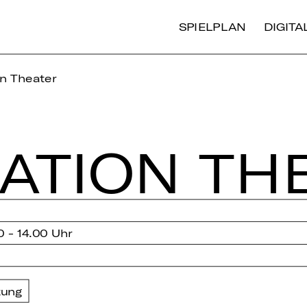
SPIELPLAN
DIGIT
n Theater
NA­TI­ON TH
0 - 14.00 Uhr
zung