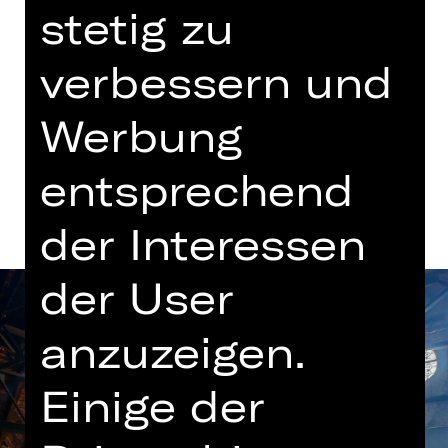
Opernhaus
stetig zu
verbessern und
Tickets
Werbung
Termine und Besetzung
entsprechend
der Interessen
der User
anzuzeigen.
Einige der