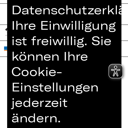
Datenschutzerklä
Ihre Einwilligung
ist freiwillig. Sie
können Ihre
Cookie-
Home
Jobs
Einstellungen
Spielplan
Interner Bereich
Künstler*innen
ZVB/L
jederzeit
Newsletter
AGB
Kartenkauf
ändern.
Datenschutz
Abos 26/27
Impressum