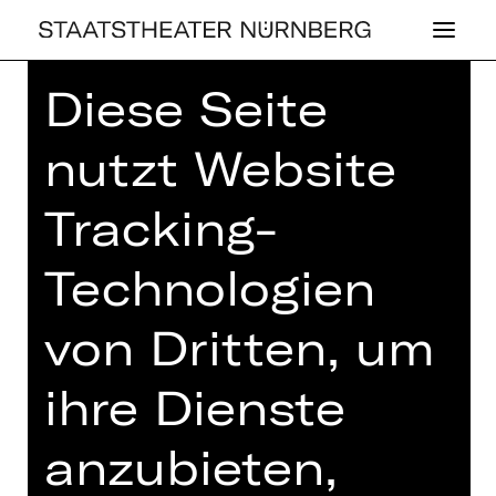
Diese Seite
Home
>
Spielplan 26/27
> Faszination
Theater
nutzt Website
Tracking-
FAS­ZI­NA­TI­ON
Technologien
THEA­TER
von Dritten, um
Führung unters Dach des
ihre Dienste
Opernhauses
Sonntag, 14.03.2027
anzubieten,
13.30 Uhr