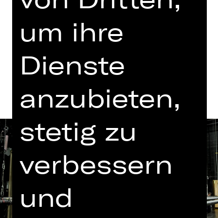
um ihre
Tickets
Dienste
Termine und Besetzung
anzubieten,
stetig zu
verbessern
und