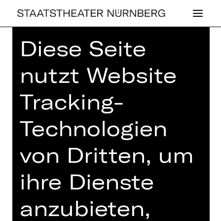
Diese Seite
Home
>
Spielplan 26/27
> Einsteigen
bitte!
nutzt Website
Tracking-
,
PLUS
Technologien
KONZERT
EIN­STEI­GEN
von Dritten, um
BITTE!
ihre Dienste
4. Kinderkonzert mit Musik von u. a.
Honegger, Ibert und Strauß
anzubieten,
Donnerstag, 03.06.2027