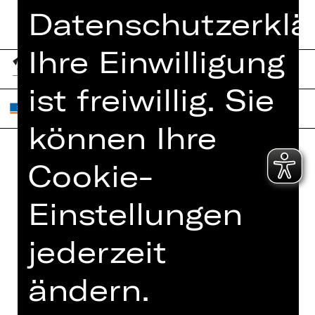
Datenschutzerklä
Ihre Einwilligung
ist freiwillig. Sie
können Ihre
Cookie-
Home
Jobs
Spielplan
Interner Bereich
Einstellungen
Künstler*innen
ZVB/L
jederzeit
Newsletter
AGB
Kartenkauf
Datenschutz
ändern.
Abos 26/27
Impressum
Presse