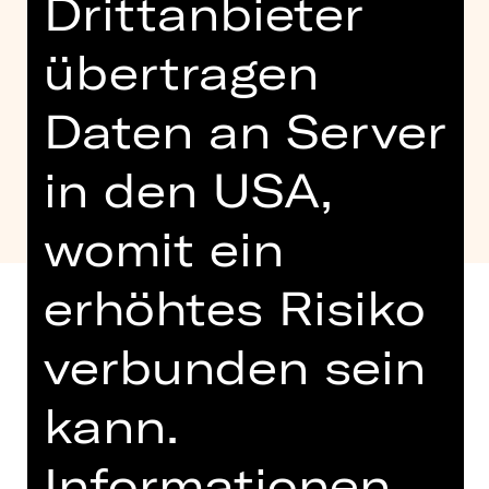
Drittanbieter
übertragen
Daten an Server
in den USA,
womit ein
erhöhtes Risiko
verbunden sein
Altersempfehlung: 5-10 Jahre
kann.
Gemeinsam mit dem DB Museum
begeben wir uns beim 4.
Informationen