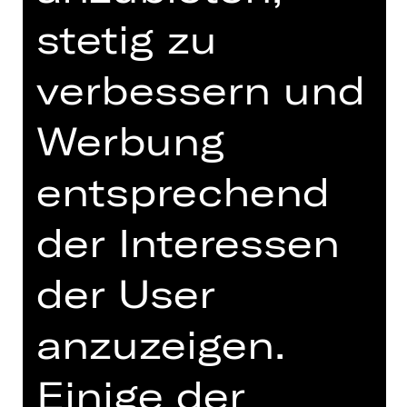
19.30 Uhr
stetig zu
Kammerspiele
Abo K4
verbessern und
Werbung
Tickets
entsprechend
Termine und Besetzung
der Interessen
der User
Deutsch von Hannes Becker
anzuzeigen.
Saßen Sie schon mal mit einem
Einige der
schokoladen-verschmierten, nassen