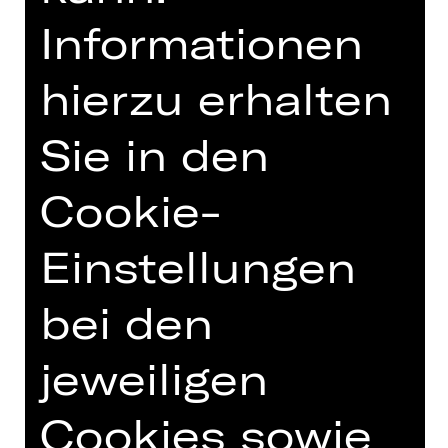
„Ja, ich will!“ kann man zu der
Informationen
nächsten Komödie des „The Legend
of Georgia McBride“-Autors Matthew
López nur sagen: Wer immer noch die
hierzu erhalten
US-Sitcom „Friends“ binge-watched
und Lust hat auf eine Komödie, die
Sie in den
trotz allen Humors Fragen nach
Beziehung und Freundschaft
Cookie-
aufzuwerfen vermag, sollte unbedingt
Teil dieser Hochzeitsgesellschaft
Einstellungen
werden. Save the date!
bei den
jeweiligen
TEAM
TERMINE UND BESETZUNG
Cookies sowie