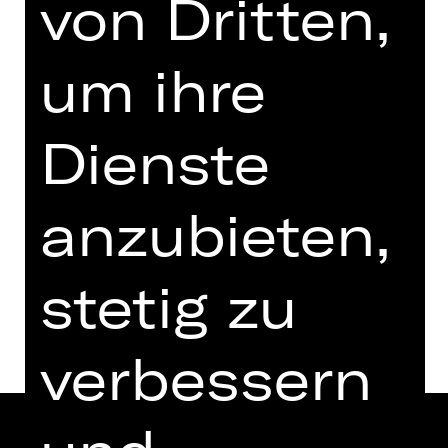
von Dritten,
Freitag, 16.10.2026
19.00 - 20.30 Uhr
um ihre
Konzert
Gustav-Adolf-Gedächtniskirche
Dienste
Tickets
anzubieten,
Termine und Besetzung
stetig zu
verbessern