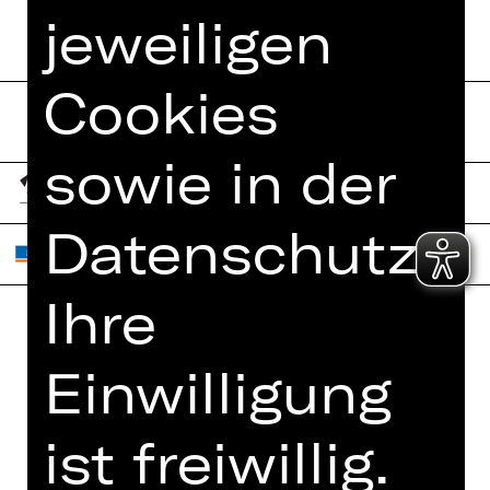
jeweiligen
Cookies
sowie in der
Datenschutzerk
Ihre
Home
Jobs
Einwilligung
Spielplan
Interner Bereich
Künstler*innen
ZVB/L
ist freiwillig.
Newsletter
AGB