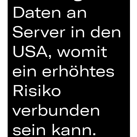
Militär- in den Kulturetat? Alle spielen
Daten an
ihren Part in einer perfekten
Aufführung, der Morosus nicht
Server in den
gewachsen ist.
USA, womit
ein erhöhtes
TEAM
TERMINE UND BESETZUNG
Risiko
MIT FREUNDLICHER
UNTERSTÜTZUNG
verbunden
sein kann.