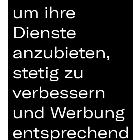
Premiere
um ihre
Opernhaus
Abo P MT
Dienste
anzubieten,
Tickets
stetig zu
Termine und Besetzung
verbessern
und Werbung
Libretto von Stefan Zweig nach Ben
Jonson
entsprechend
In deutscher Sprache mit deutschen