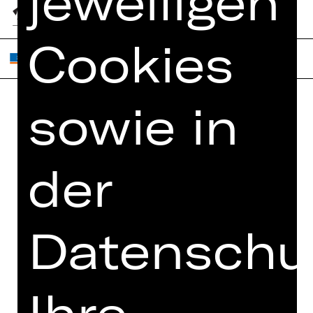
jeweiligen
Cookies
sowie in
Home
Jobs
Spielplan
Interner Bereich
der
Künstler*innen
ZVB/L
Newsletter
AGB
Kartenkauf
Datenschutz
Datenschut
Abos 26/27
Impressum
Presse
Cookies
Kontakt
Ihre