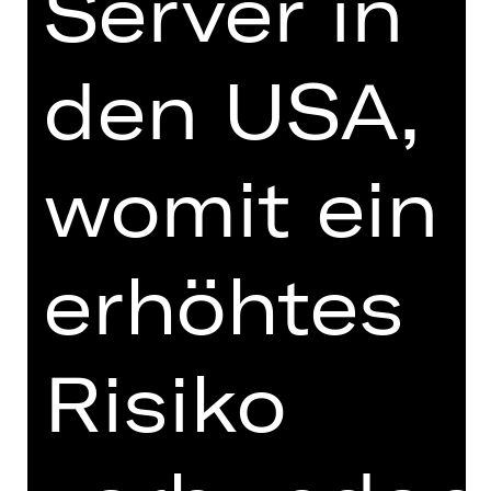
Server in
DIGITALE STÜCKEINFÜHRUNG
den USA,
zur Online-Einführung
womit ein
erhöhtes
TEAM
TERMINE UND BESETZUNG
Risiko
VIDEO/AUDIO
FOTOS
PRESSESTIMMEN