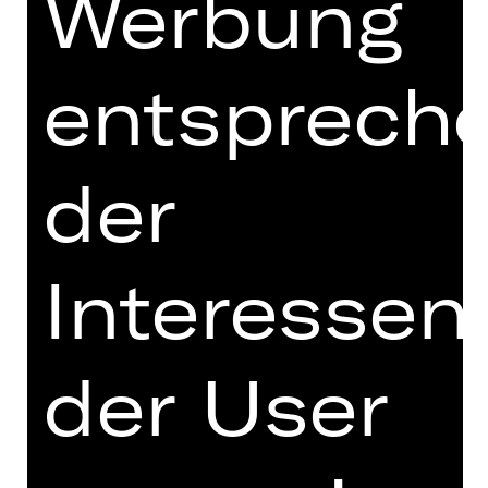
Werbung
Ellen ist elf Jahre alt und allein. Sie
sucht ihre Mutter, doch die ist bereits
in Amerika. Ein skurriler Konsul
entsprech
verweigert Ellen die Ausreise, denn
sie hat die „falschen“ Großeltern –
und die falschen Großeltern zu
der
haben, ist zu dieser Zeit gefährlich.
Sie freundet sich mit einer Gruppe
jüdischer Kinder an. Dass ihre neuen
Freund*innen nicht auf Parkbänken
Interessen
sitzen dürfen, dass Schritte im
Treppenhaus ihnen die Körper
erstarren lassen und dass der
der User
Friedhof der einzige Ort ist, an dem
sie spielen können, ist für Ellen die
gespenstische, beängstigende und
demütigende Realität unter den