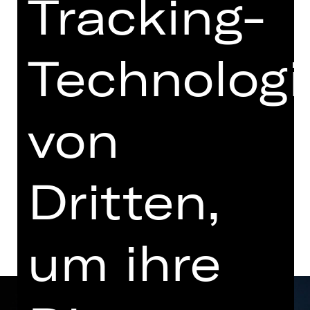
Tracking-
Mittwoch, 16.12.2026
19.30 - 21.00 Uhr
Wiederaufnahme
Technologi
Schauspielhaus
Abo B SH
von
Tickets
Dritten,
Termine und Besetzung
um ihre