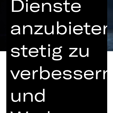
Dienste
anzubieten
stetig zu
verbesser
In einer Fassung von Salome
und
Schneebeli und Paul Berg
Deutsche Erstaufführung
Hinweis auf sensible Inhalte