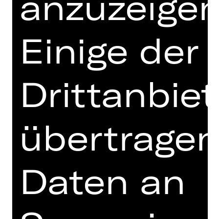
anzuzeigen
Nürnberger Gesetzen. Aus den
Trümmern einer Kindheit wächst eine
größere Hoffnung: Freiheit.
Einige der
Bildgewaltig, erschütternd und
zutiefst berührend erzählt Ilse
Aichingers Roman vom Kindsein im
Drittanbiet
Krieg und vom unnachgiebigen
Widerstand. Entstanden im
Nachkriegsjahr 1947, war das Buch ein
übertrage
Tabubruch und wurde erst in jüngster
Zeit in seiner Bedeutung als ein
Meilenstein der Nachkriegsliteratur
erkannt – und wird nun in der
Daten an
poetischen und außergewöhnlichen
Regie von Salome Schneebeli das
erste Mal in Deutschland aufgeführt.