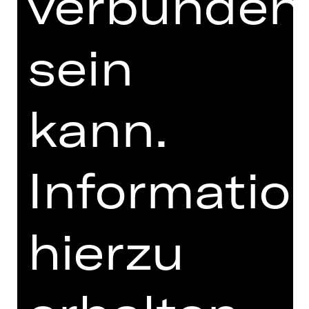
verbunden
MEHR DAZU IM DIGITALEN
FUNDUS
sein
PROGRAMMHEFT
MIT FREUNDLICHER
UNTERSTÜTZUNG
kann.
Informatio
hierzu
Förderverein Schauspiel Nürnberg
e. V.