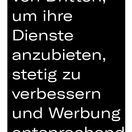
Hanke Wilsmann)
um ihre
Donnerstag, 18.02.2027
20.00 Uhr
Dienste
XRT 3. Etage
Abo BB2
anzubieten,
Tickets
stetig zu
Termine und Besetzung
verbessern
und Werbung
Uraufführung
entsprechend