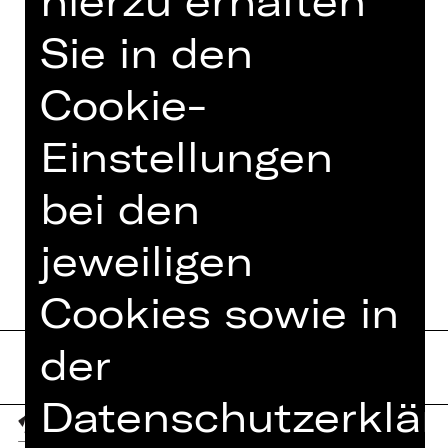
hierzu erhalten
Owens über das Wunder von Bern bis
zu RunDMC und Kanye West. Just do
Sie in den
it.
Cookie-
Einstellungen
TEAM
bei den
TERMINE UND BESETZUNG
jeweiligen
Cookies sowie in
der
Datenschutzerklär