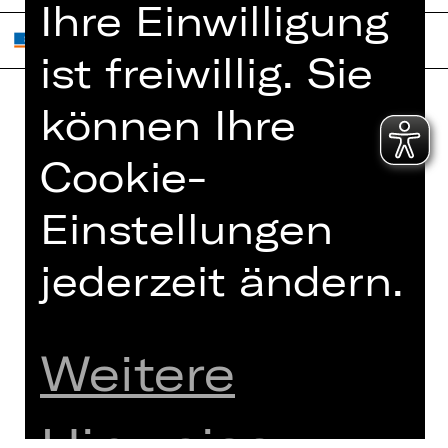
Ihre Einwilligung
ist freiwillig. Sie
können Ihre
Home
Jobs
Cookie-
Spielplan
Interner Bereich
Künstler*innen
ZVB/L
Einstellungen
Newsletter
AGB
Kartenkauf
jederzeit ändern.
Datenschutz
Abos 26/27
Impressum
Presse
Cookies
Weitere
Kontakt
Hinweise