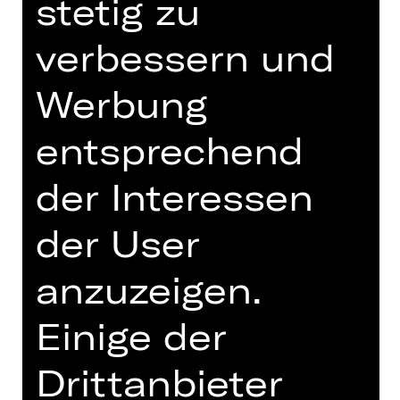
stetig zu
19.30 Uhr
verbessern und
Schauspielhaus
Abo A SH
Werbung
Tickets
entsprechend
der Interessen
Termine und Besetzung
der User
anzuzeigen.
Uraufführung des Auftragswerks
Einige der
Es waren einmal zwei Brüder, ein
Drittanbieter
jüngerer und ein älterer – und es trug