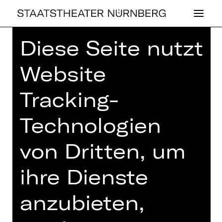
Diese Seite nutzt
Home
>
Spielplan 26/27
> Die
Erfindung der Schuhe
Website
Tracking-
Technologien
SCHAUSPIEL
DIE ER­FIN­DUNG
von Dritten, um
DER SCHUHE
ihre Dienste
Sportkomödie von Philipp Löhle
anzubieten,
Regie: Philipp Löhle
Dienstag, 27.10.2026