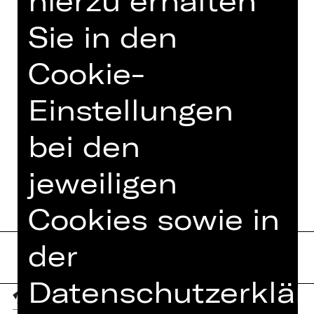
hierzu erhalten
Owens über das Wunder von Bern bis
zu RunDMC und Kanye West. Just do
Sie in den
it.
Cookie-
Einstellungen
TEAM
bei den
TERMINE UND BESETZUNG
jeweiligen
Cookies sowie in
der
Datenschutzerklär