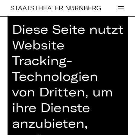
Diese Seite nutzt
Home
>
Spielplan 26/27
> Die
Erfindung der Schuhe
Website
Tracking-
Technologien
SCHAUSPIEL
DIE ER­FIN­DUNG
von Dritten, um
DER SCHUHE
ihre Dienste
Sportkomödie von Philipp Löhle
anzubieten,
Regie: Philipp Löhle
Sonntag, 18.04.2027