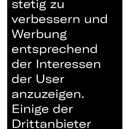
stetig zu
18.00 Uhr
verbessern und
Schauspielhaus
Abo BR2
Werbung
Tickets
entsprechend
der Interessen
Termine und Besetzung
der User
anzuzeigen.
Uraufführung des Auftragswerks
Einige der
Es waren einmal zwei Brüder, ein
Drittanbieter
jüngerer und ein älterer – und es trug