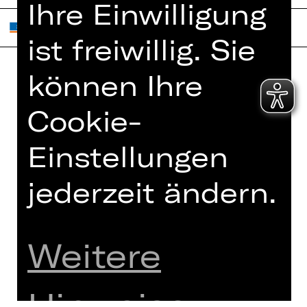
Ihre Einwilligung
ist freiwillig. Sie
können Ihre
Home
Jobs
Cookie-
Spielplan
Interner Bereich
Künstler*innen
ZVB/L
Einstellungen
Newsletter
AGB
Kartenkauf
jederzeit ändern.
Datenschutz
Abos 26/27
Impressum
Presse
Cookies
Weitere
Kontakt
Hinweise